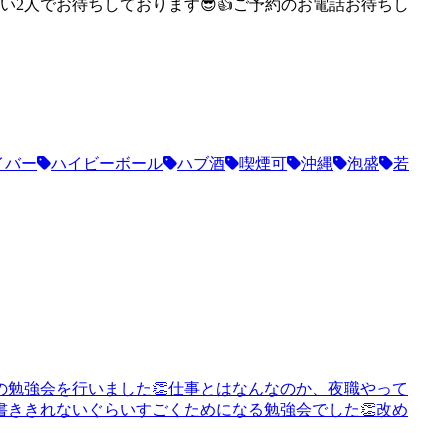
い2人でお待ちしております😎👍ご予約のお電話お待ちし
イバー
ハイビーボール
ハブ酒
喫煙可
沖縄
泡盛
若
勉強会を行いました👏仕事とはなんなのか、夜職やって
ききれないぐらいすごくためになる勉強会でした👏改め