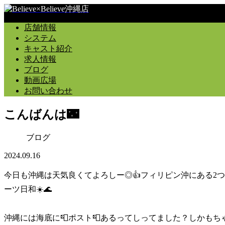
店舗情報
システム
キャスト紹介
求人情報
ブログ
動画広場
お問い合わせ
こんばんは🌃
ブログ
2024.09.16
今日も沖縄は天気良くてよろしー◎👍フィリピン沖にある2
ーツ日和☀️🌊
沖縄には海底に📮ポスト📮あるってしってました？しかもち