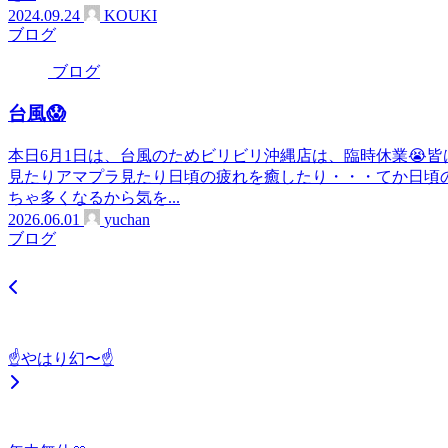
2024.09.24
KOUKI
ブログ
ブログ
台風😱
本日6月1日は、台風のためビリビリ沖縄店は、臨時休業😭皆は
見たりアマプラ見たり日頃の疲れを癒したり・・・てか日頃
ちゃ多くなるから気を...
2026.06.01
yuchan
ブログ
☝️やはり幻〜☝️