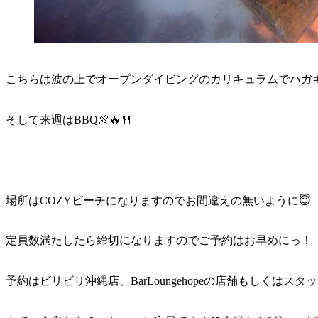
こちらは波の上でオープンダイビングのカリキュラムでハガ
そして来週はBBQ🍖🔥🍴
場所はCOZYビーチになりますのでお間違えの無いように😇
定員数満たしたら締切になりますのでご予約はお早めにっ！
予約はビリビリ沖縄店、BarLoungehopeの店舗もしくはス