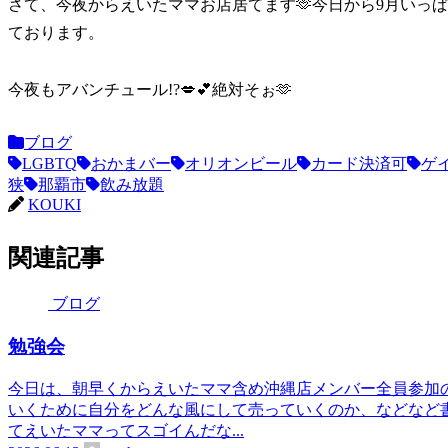
さて、今夜からえいたママお店居てます🫶今日から9月いっぱ
ております。
今夜もアバンチュール!?💋💕絶対そぉ🫶
ブログ
LGBTQ
おかまバー
オリオンビール
カード決済可
ゲ
狭
那覇市
飲み放題
KOUKI
関連記事
ブログ
勉強会
今日は、朝早くからえいたママ含め沖縄店メンバー全員参加の
いくために自分をどんな風にして売っていくのか、などなど書
てえいたママってスゴイんだな...