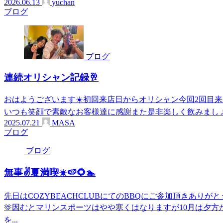
2026.06.13
yuchan
ブログ
ブログ
連続オリシャン記録🥂
おはようございます☀️初回来店日からオリシャン今回2回目来店も
いつも笑顔で素敵なお客様達に感謝また是非楽しく飲みましょ
2025.07.21
MASA
ブログ
ブログ
無事✌️夏満喫☀️🍉🌻🏊
先日はCOZYBEACHCLUBにてのBBQにご参加頂きありが
🫶因むとマリンスポーツはやや寒くはなりますが10月は夕方から
を...