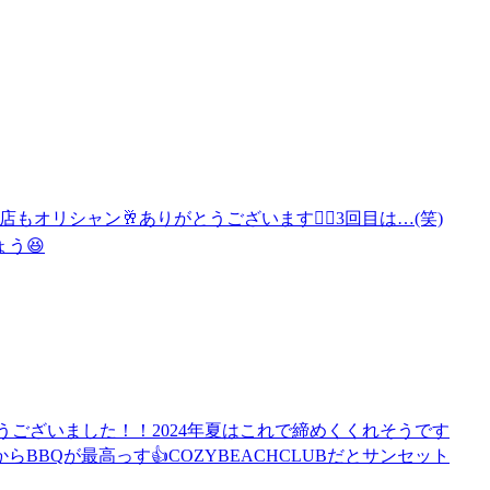
オリシャン🥂ありがとうございます🙇‍♂️3回目は…(笑)
う😆
とうございました！！2024年夏はこれで締めくくれそうです
BBQが最高っす👍COZYBEACHCLUBだとサンセット