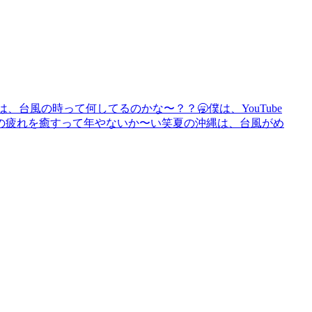
、台風の時って何してるのかな〜？？🥱僕は、YouTube
の疲れを癒すって年やないか〜い笑夏の沖縄は、台風がめ