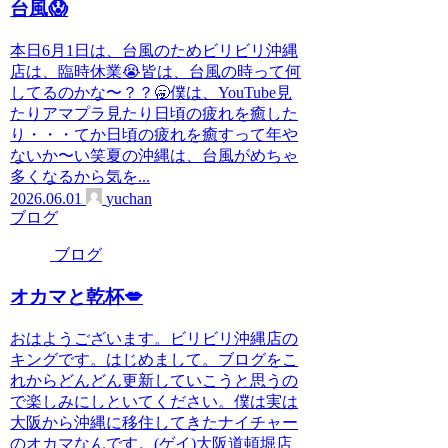
台風😱
本日6月1日は、台風のためビリビリ沖縄
店は、臨時休業😭皆は、台風の時って何
してるのかな〜？？🥱僕は、YouTube見
たりアマプラ見たり日頃の疲れを癒した
り・・・てか日頃の疲れを癒すって年や
ないか〜い笑夏の沖縄は、台風がめちゃ
多くなるから気を...
2026.06.01
yuchan
ブログ
ブログ
オカマと乾杯💋
おはようございます。ビリビリ沖縄店の
キングです。はじめまして。ブログをこ
れからどんどん更新していこうと思うの
で楽しみにしといてください。僕は実は
大阪から沖縄に移住してきたナイチャー
のオカマなんです。(ゲイ)大阪道頓堀店