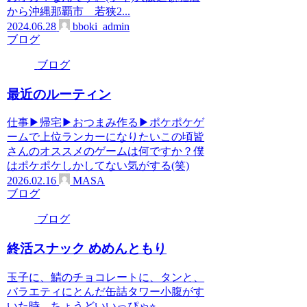
から沖縄那覇市 若狭2...
2024.06.28
bboki_admin
ブログ
ブログ
最近のルーティン
仕事▶︎帰宅▶︎おつまみ作る▶︎ポケポケゲ
ームで上位ランカーになりたいこの頃皆
さんのオススメのゲームは何ですか？僕
はポケポケしかしてない気がする(笑)
2026.02.16
MASA
ブログ
ブログ
終活スナック めめんともり
玉子に、鯖のチョコレートに、タンと、
バラエティにとんだ缶詰タワー小腹がす
いた時、ちょうどいいっぴゃ⭐︎