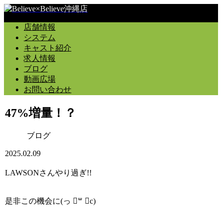
店舗情報
システム
キャスト紹介
求人情報
ブログ
動画広場
お問い合わせ
47%増量！？
ブログ
2025.02.09
LAWSONさんやり過ぎ!!
是非この機会に‪(っ ॑꒳ ॑c)