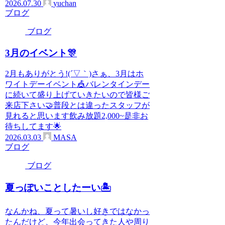
2026.07.30
yuchan
ブログ
ブログ
3月のイベント🎊
2月もありがとう!(´▽｀)さぁ、3月はホ
ワイトデーイベント🎪バレンタインデー
に続いて盛り上げていきたいので皆様ご
来店下さい🤝普段とは違ったスタッフが
見れると思います飲み放題2,000~是非お
待ちしてます🌟
2026.03.03
MASA
ブログ
ブログ
夏っぽいことしたーい🏝️
なんかね、夏って暑いし好きではなかっ
たんだけど、今年出会ってきた人や周り