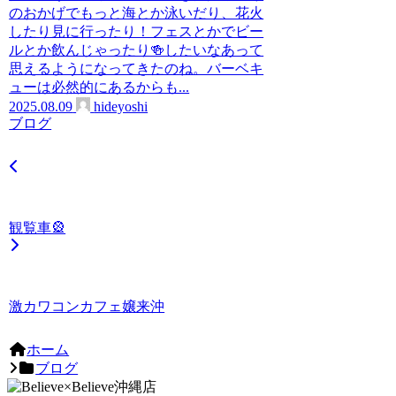
のおかげでもっと海とか泳いだり、花火
したり見に行ったり！フェスとかでビー
ルとか飲んじゃったり🍻したいなあって
思えるようになってきたのね。バーベキ
ューは必然的にあるからも...
2025.08.09
hideyoshi
ブログ
観覧車🎡
激カワコンカフェ嬢来沖
ホーム
ブログ