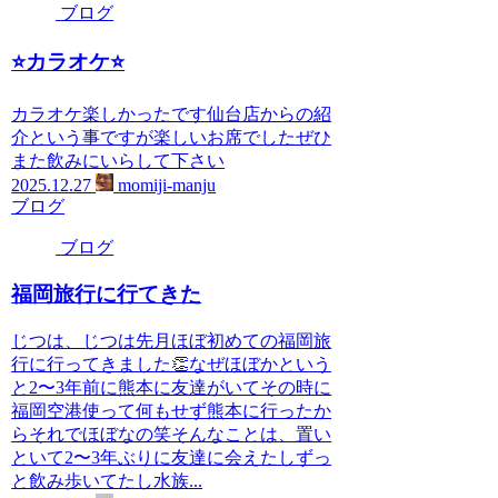
ブログ
⭐️カラオケ⭐️
カラオケ楽しかったです仙台店からの紹
介という事ですが楽しいお席でしたぜひ
また飲みにいらして下さい
2025.12.27
momiji-manju
ブログ
ブログ
福岡旅行に行てきた
じつは、じつは先月ほぼ初めての福岡旅
行に行ってきました👏なぜほぼかという
と2〜3年前に熊本に友達がいてその時に
福岡空港使って何もせず熊本に行ったか
らそれでほぼなの笑そんなことは、置い
といて2〜3年ぶりに友達に会えたしずっ
と飲み歩いてたし水族...