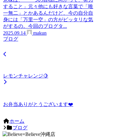
すること」元々他にも好きな言葉で「唯
一無二」とかあるんだけど、今の自分自
身には「万里一空」の方がピッタリな気
がするの。今回のブログタ...
2025.09.14
makun
ブログ
レモンチャレンジ🍋
お弁当ありがとうございます❤️
ホーム
ブログ