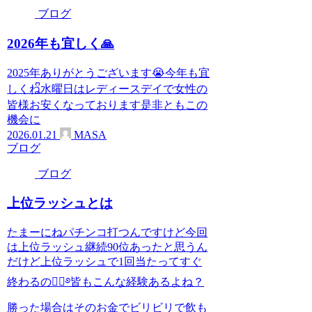
ブログ
2026年も宜しく🙏
2025年ありがとうございます😭今年も宜
しくねᩚ水曜日はレディースデイで女性の
皆様お安くなっております是非ともこの
機会に
2026.01.21
MASA
ブログ
ブログ
上位ラッシュとは
たまーにねパチンコ打つんですけど今回
は上位ラッシュ継続90位あったと思うん
だけど上位ラッシュで1回当たってすぐ
終わるの😮‍💨࿔皆もこんな経験あるよね？
勝った場合はそのお金でビリビリで飲も