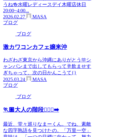
うね🍻水曜レディースデイ木曜店休日
20:00~4:00...
2026.02.27
MASA
ブログ
ブログ
激カワコンカフェ嬢来沖
わざわざ東京から沖縄にありがとう🫶シ
ャンパンまで出してもらって🥂飲ませす
ぎちゃって、次の日かんこうて{}
2025.03.24
MASA
ブログ
ブログ
🏃🏽大人の階段🏃🏻‍♂️‍➡️
最近、堂々巡りなまーくん。でね、素敵
な四字熟語を見つけたの。「万里一空」
意味は、「一つの目標に向かって、努力