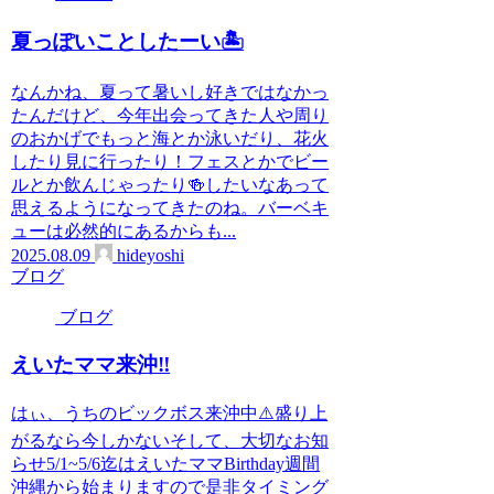
夏っぽいことしたーい🏝️
なんかね、夏って暑いし好きではなかっ
たんだけど、今年出会ってきた人や周り
のおかげでもっと海とか泳いだり、花火
したり見に行ったり！フェスとかでビー
ルとか飲んじゃったり🍻したいなあって
思えるようになってきたのね。バーベキ
ューは必然的にあるからも...
2025.08.09
hideyoshi
ブログ
ブログ
えいたママ来沖‼️
はぃ、うちのビックボス来沖中⚠️盛り上
がるなら今しかないそして、大切なお知
らせ5/1~5/6迄はえいたママBirthday週間
沖縄から始まりますので是非タイミング