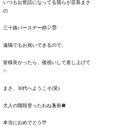
いつもお世話になってる我らが店長まさ
の
三十路バースデー🎂🎈😇
遠隔でもお祝いできるので、
皆様良かったら、後祝いして差し上げて
✨
まさ、30代へようこそ(笑)
大人の階段登ったわね🕺🏼🪩
本当におめでとう🎊