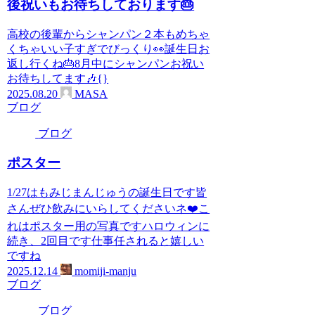
後祝いもお待ちしております🎂
高校の後輩からシャンパン２本もめちゃ
くちゃいい子すぎでびっくり👀誕生日お
返し行くね🎂8月中にシャンパンお祝い
お待ちしてます🎶{}
2025.08.20
MASA
ブログ
ブログ
ポスター
1/27はもみじまんじゅうの誕生日です皆
さんぜひ飲みにいらしてくださいネ❤️こ
れはポスター用の写真ですハロウィンに
続き、2回目です仕事任されると嬉しい
ですね
2025.12.14
momiji-manju
ブログ
ブログ