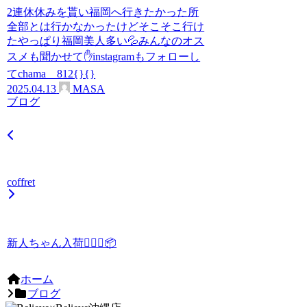
2連休休みを貰い福岡へ行きたかった所
全部とは行かなかったけどそこそこ行け
たやっぱり福岡美人多い💦みんなのオス
スメも聞かせて✋instagramもフォローし
てchama__812{}{}
2025.04.13
MASA
ブログ
coffret
新人ちゃん入荷🙍🏼‍♀️📦
ホーム
ブログ