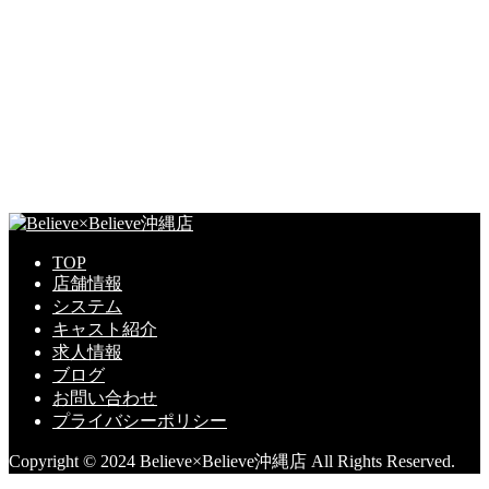
TOP
店舗情報
システム
キャスト紹介
求人情報
ブログ
お問い合わせ
プライバシーポリシー
Copyright © 2024 Believe×Believe沖縄店 All Rights Reserved.