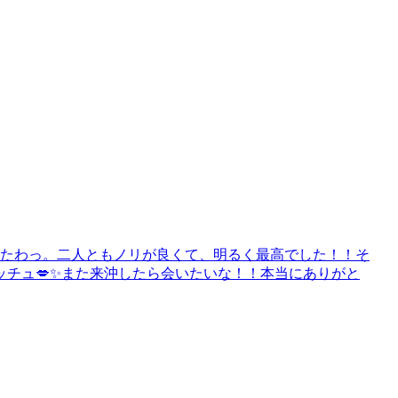
来たわっ。二人ともノリが良くて、明るく最高でした！！そ
チュ💋✨また来沖したら会いたいな！！本当にありがと