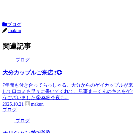
ブログ
makun
関連記事
ブログ
大分カップルご来店‼️💞
7年間も付き合ってらっしゃる、大分からのゲイカップルが
して口コミも早々に書いてくれて、見事まーくんのキスをゲッ
うございました😭🙏🏼今夜も...
2025.10.21
makun
ブログ
ブログ