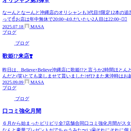
オリシャン第3弾🥂
なーんとなーんと沖縄店のオリシャンも3代目‼️限定12本の
って☝️お店は年中無休で20:00~4:0.だいたい2人目は22:00~👍🏻
2025.07.18
MASA
ブログ
ブログ
歌姫!?来店❣️
昨日は、Believe×Believe沖縄店に歌姫!?と言うか2時
んだと(笑)とても楽しませて貰いました❕ぜひまた来沖時はお
2025.09.09
MASA
ブログ
ブログ
口コミ強化月間
６月から始まったビリビリ全7店舗合同口コミ強化月間がスタート
なんと豪華プレゼントがでちゃうみた〜い🤩それにそれに個