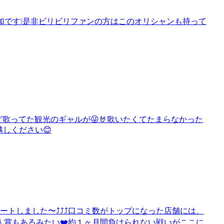
追加です❕是非ビリビリファンの方はこのオリシャンも持って
間ほとんど歌ってた観光のギャルが😜🤘歌いたくてたまらなかった
越しください😊
しました〜⤴️⤴️⤴️口コミ数がトップになった店舗には、
人賞もあるみたい❤️約１ヶ月間負けられない戦いがここに