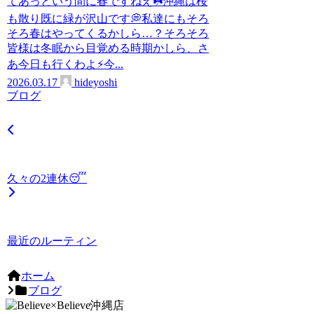
てあっという間に春ですねえ☘️沖縄は桜
も散り既に緑が沢山です💭私達にもそろ
そろ春はやってくるかしら…？そろそろ
皆様は冬眠から目覚める時期かしら、さ
あ今日も行くわよ⚡️今...
2026.03.17
hideyoshi
ブログ
久々の2連休😴
最近のルーティン
ホーム
ブログ