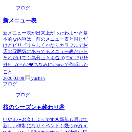
ブログ
新メニュー表
新メニュー表が出来上がったわよ〜🎉基
本的な内容は、前のメニュー表と同じだ
けどビリビリらしくかなりカラフルでお
店の雰囲気にあってるメニュー表だから
それだけでも気分上々よ👏ヾ(*´∀｀*)ﾉｷｬ
ｯｷｬ、かわい❤️ちなみにCanvaで作成した
こと...
2026.03.08
yuchan
ブログ
ブログ
桜のシーズンも終わり💭
いやぁ〜お久しぶりです🌸新年も明けて
新しい体制になりイベントも幾つか終え