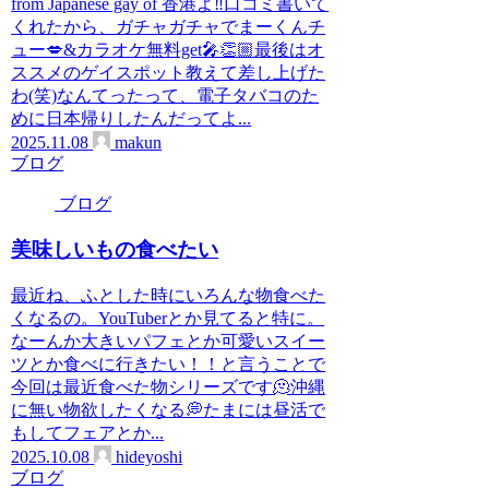
from Japanese gay of 香港よ‼︎口コミ書いて
くれたから、ガチャガチャでまーくんチ
ュー💋&カラオケ無料get🎤👏🏼最後はオ
ススメのゲイスポット教えて差し上げた
わ(笑)なんてったって、電子タバコのた
めに日本帰りしたんだってよ...
2025.11.08
makun
ブログ
ブログ
美味しいもの食べたい
最近ね、ふとした時にいろんな物食べた
くなるの。YouTuberとか見てると特に。
なーんか大きいパフェとか可愛いスイー
ツとか食べに行きたい！！と言うことで
今回は最近食べた物シリーズです🫠沖縄
に無い物欲したくなる💭たまには昼活で
もしてフェアとか...
2025.10.08
hideyoshi
ブログ