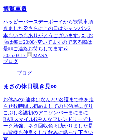
観覧車🎡
ハッピーバースデーボーイから観覧車頂
きました🎡さらにこの日はシャンパン2
本もいつもありがとうございます⸜🌷︎⸝‍お
店は毎日20:00~空いてますので来る際は
是非ご連絡お待ちしてます🎶
2025.03.17
MASA
ブログ
ブログ
まさの休日覗き見👀
お休みの2連休はなんと!!名護まで車を走
らせ数時間…初めましての居酒屋にぎり
こぶし名護初のアニソンバーまにまに
BARスマイル!?みんなフレンドリーでト
ーク勉強、ネタ回収色々助かりました是
非皆様も仲良くして飲みに誘って下さい
🫶