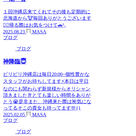
１回沖縄店来てくれてその後も定期的に
北海道から🐮毎回ありがとうございます
🙇‍♂️帰る際はお気をつけて🚗³₃
2025.08.23
MASA
ブログ
ブログ
神降臨😇
ビリビリ沖縄店は毎日20:00~個性豊かな
スタッフがお待ちしてます⚡️本日は平日
なのにも関わらず新規様からオリシャン
頂きました🥂とても楽しい時間をありが
とう😭是非また、沖縄来た際は🌺気にな
ってるそこの貴女も待ってます🫶{}
2025.02.05
MASA
ブログ
ブログ