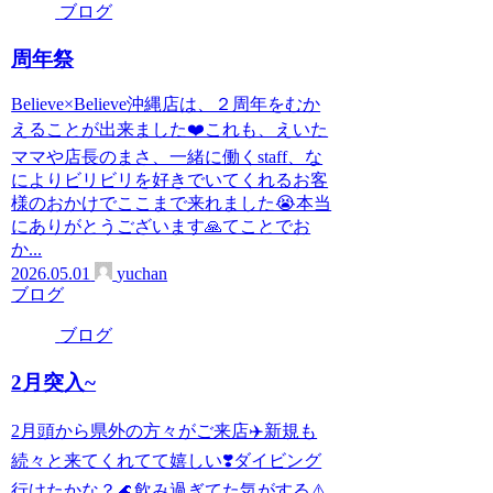
ブログ
周年祭
Believe×Believe沖縄店は、２周年をむか
えることが出来ました❤️これも、えいた
ママや店長のまさ、一緒に働くstaff、な
によりビリビリを好きでいてくれるお客
様のおかけでここまで来れました😭本当
にありがとうございます🙏てことでお
か...
2026.05.01
yuchan
ブログ
ブログ
2月突入~
2月頭から県外の方々がご来店✈️新規も
続々と来てくれてて嬉しい❣️ダイビング
行けたかな？🌊飲み過ぎてた気がする⚠️