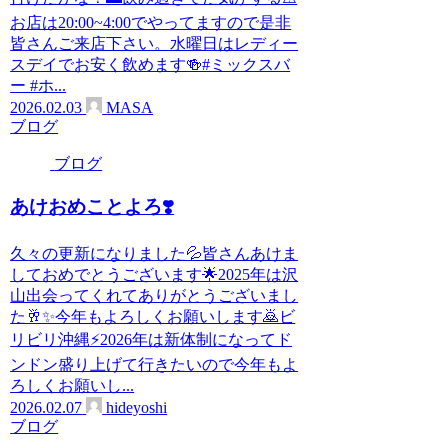
お店は20:00~4:00でやってますので是非
皆さんご来店下さい。水曜日はレディー
スデイでお安く飲めます🍻#ミックスバ
ー #ホ...
2026.02.03
MASA
ブログ
ブログ
あけおめことよろ❣️
久々の更新になりました💦皆さんあけま
しておめでとうございます🌟2025年は沢
山出会ってくれてありがとうございまし
た🥂✨今年もよろしくお願いします🙇ビ
リビリ沖縄⚡️2026年は新体制になってド
ンドン盛り上げて行きたいので今年もよ
ろしくお願いし...
2026.02.07
hideyoshi
ブログ