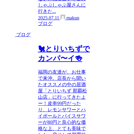
しゃぶしゃぶ屋さんに
行きた...
2025.07.11
makun
ブログ
ブログ
🐔とりいちずで
カンパ〜イ🍻
福岡の友達が、お仕事
で来沖。店長から聞い
たオススメの中の居酒
屋「とりいちず 那覇松
山店」に行ってきたよ
ー！皮串99円だった
り、レモンサワーとハ
イボールとバイスサワ
ーが80円と良心的な価
格な上、とても美味で