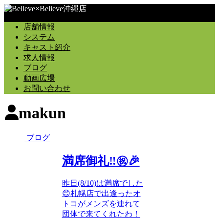
店舗情報
システム
キャスト紹介
求人情報
ブログ
動画広場
お問い合わせ
makun
ブログ
満席御礼‼️㊗️🎉
昨日(8/10)は満席でした
😊札幌店で出逢ったオ
トコがメンズを連れて
団体で来てくれたわ！