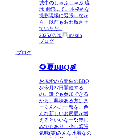
城牛のしゃぶしゃぶ 琉
球 別館にて。本格的な
撮影現場に緊張しなが
ら、以前もお邪魔させ
ていただ...
2025.07.20
makun
ブログ
ブログ
🌻夏BBQ🍖
お尻愛の方開催のBBQ
🍖今月27日開催する
の。誰でも参加できる
から、興味ある方はま
ーくんへご一報を。色
んな新しいお尻愛が増
えるといいなー💞楽し
みでもあり、少し緊張
気味(笑)みんな水着なの