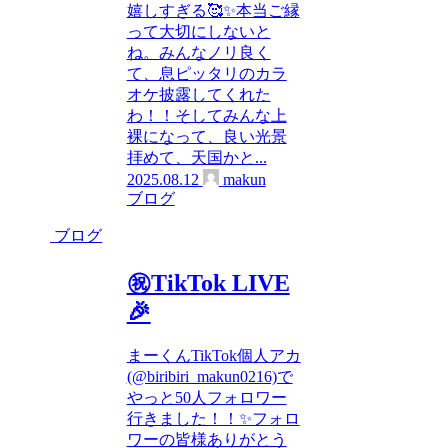
嬉しすぎる🥰✨本当ご縁
って大切にしないと
ね。みんなノリ良く
て、息ピッタリのカラ
オケ披露してくれた
わ！！そしてみんな上
裸になって、良い光景
拝めて、天国かと...
2025.08.12
makun
ブログ
ブログ
㊗️TikTok LIVE
🎉
まーくんTikTok個人アカ
(@biribiri_makun0216)で
やっと50人フォロワー
行きました！！✨フォロ
ワーの皆様ありがとう