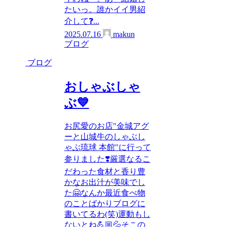
たいっ。誰かイイ男紹
介して❓...
2025.07.16
makun
ブログ
ブログ
おしゃぶしゃ
ぶ💙
お尻愛のお店"金城アグ
ーと山城牛のしゃぶし
ゃぶ琉球 本館"に行って
参りました❣️厳選なるこ
だわった食材と香り豊
かなお出汁が美味でし
た🤗なんか最近食べ物
のことばかりブログに
書いてるわ(笑)運動もし
ないとね💪🏼💦そこの