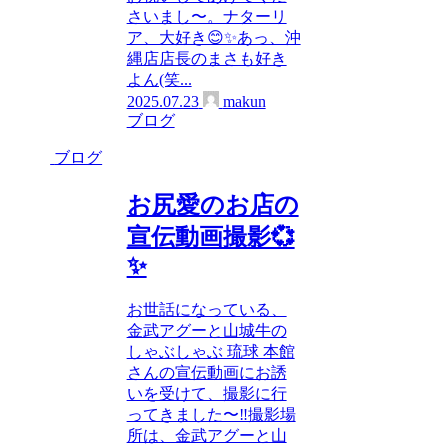
さいまし〜。ナターリ
ア、大好き😊✨あっ、沖
縄店店長のまさも好き
よん(笑...
2025.07.23
makun
ブログ
ブログ
お尻愛のお店の
宣伝動画撮影💞
✨
お世話になっている、
金武アグーと山城牛の
しゃぶしゃぶ 琉球 本館
さんの宣伝動画にお誘
いを受けて、撮影に行
ってきました〜‼︎撮影場
所は、金武アグーと山