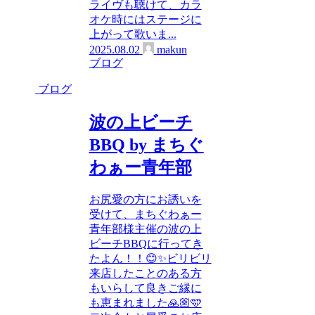
ライヴも聴けて、カラ
オケ時にはステージに
上がって歌いま...
2025.08.02
makun
ブログ
ブログ
波の上ビーチ
BBQ by まちぐ
わぁー青年部
お尻愛の方にお誘いを
受けて、まちぐわぁー
青年部様主催の波の上
ビーチBBQに行ってき
たよん！！😊✨ビリビリ
来店したことのある方
もいらして良きご縁に
も恵まれました🙏🏼🩵