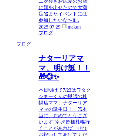
二次会もお尻愛のお店
に顔を出せたので大満
足🥰またイベントには
参加したいな〜‼...
2025.07.29
makun
ブログ
ブログ
ナターリアマ
マ、明け誕！！
🎁💞✨
本日明けて7/23はワタク
シまーくんの恩師の札
幌店ママ、ナターリア
ママの誕生日！！🥰本
当に、おめでとうござ
います‼️🥳🎉皆様札幌行
くことがあれば、ぜひ
お祝いしてあげてくだ