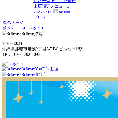
したー😋そして那覇松
山店限定メニュー...
2025.07.09
makun
ブログ
次のページ
前へ
1
…
4
5
6
次へ
〒900-0031
沖縄県那覇市若狭2丁目2-7 BCビル地下1階
TEL：080-1792-6097