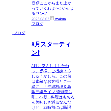
😊🌈ここからまた上が
っていくわよ〜‼️がんば
るワン🐶
2025.08.03
makun
ブログ
ブログ
8月スターティ
ン❗️
8月に突入しましたね
っ。皆様、ご機嫌よろ
しゅうかしら。この前
は素敵なお客様とご一
緒に、「沖縄料理＆島
唄三線ライブ 琉球美ら
唄」へ😊✨料理はもちろ
ん美味しさ満点なんだ
けど、22時前には民謡