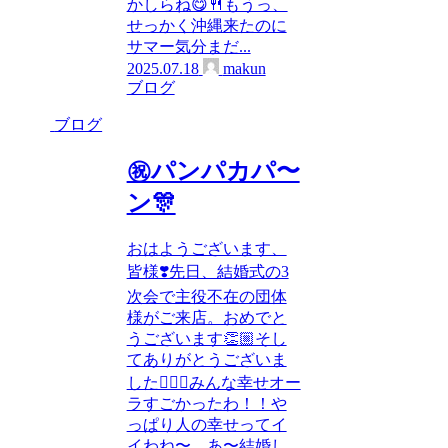
かしらね😋🍴もうっ、
せっかく沖縄来たのに
サマー気分まだ...
2025.07.18
makun
ブログ
ブログ
㊗️パンパカパ〜
ン🎊
おはようございます、
皆様❣️先日、結婚式の3
次会で主役不在の団体
様がご来店。おめでと
うございます👏🏼そし
てありがとうございま
した🙂‍↕️✨みんな幸せオー
ラすごかったわ！！や
っぱり人の幸せってイ
イわね〜。あ〜結婚し