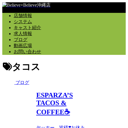
店舗情報
システム
キャスト紹介
求人情報
ブログ
動画広場
お問い合わせ
タコス
ブログ
ESPARZA’S
TACOS &
COFFEE☕️
ヤッホー、皆様❣️お休み